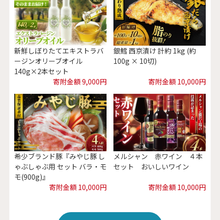
新鮮しぼりたてエキストラバ
銀鱈 西京漬け 計約 1kg (約
ージンオリーブオイル
100g × 10切)
140g×2本セット
寄附金額 9,000円
寄附金額 10,000円
希少ブランド豚『みやじ豚 し
メルシャン 赤ワイン ４本
ゃぶしゃぶ用 セット バラ・モ
セット おいしいワイン
モ(900g)』
寄附金額 10,000円
寄附金額 10,000円