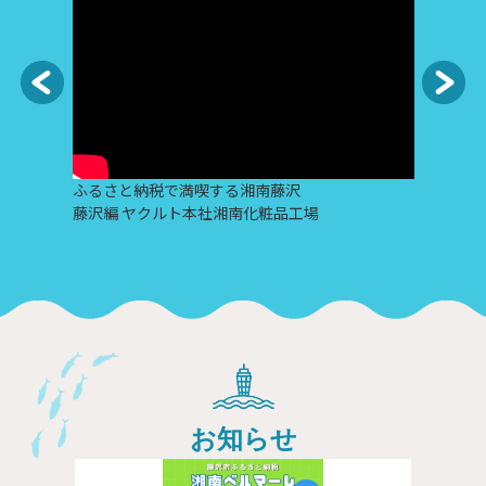
ふるさと納税で満喫する湘南藤沢
ふ
藤沢編 ヤクルト本社湘南化粧品工場
藤
お知らせ