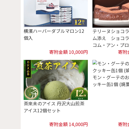
横濱ハーバーダブルマロン12
テリーヌショコ
個入
ム添え ショコ
コム・アン・プ
寄附金額 10,000円
寄附金
モン・グーテの
ッキー缶1個 (焼
茶來未のアイス 丹沢大山煎茶
アイス12個セット
寄附金額 14,000円
寄附金