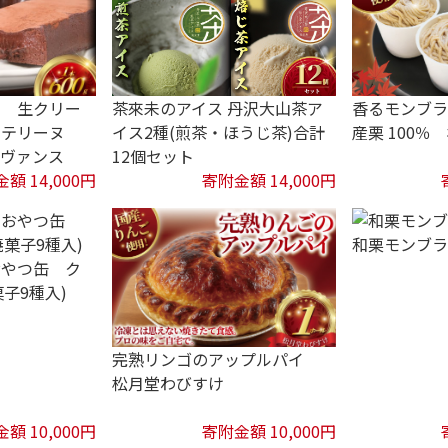
ラ 生クリー
香るモンブラ
茶來未のアイス 丹沢大山茶ア
ラテリーヌ
産栗 100
イス2種(煎茶・ほうじ茶)合計
ロヴァンス
12個セット
額 14,000円
寄附金額 14,000円
和栗モンブラ
おやつ缶 ク
菓子9種入)
完熟リンゴのアップルパイ
松月堂わびすけ
額 10,000円
寄附金額 10,000円