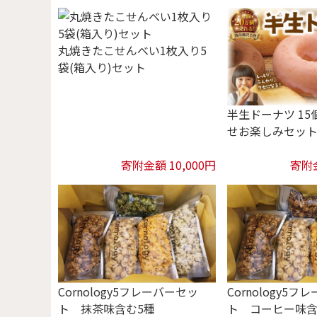
丸焼きたこせんべい1枚入り5
袋(箱入り)セット
半生ドーナツ 15
せお楽しみセッ
寄附金額 10,000円
寄附金
Cornology5フレーバーセッ
Cornology5
ト 抹茶味含む5種
ト コーヒー味含