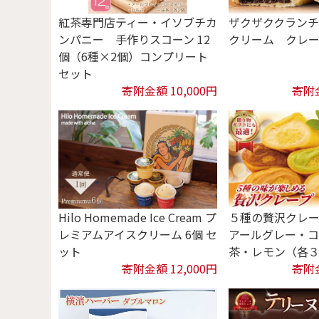
紅茶専門店ティー・イソブチカ
ザクザククラン
ンパニー 手作りスコーン 12
クリーム クレ
個（6種×2個）コンプリート
セット
寄附金額 10,000円
寄附金
Hilo Homemade Ice Cream プ
５種の贅沢クレ
レミアムアイスクリーム 6個 セ
アールグレー・
ット
茶・レモン（各
寄附金額 12,000円
寄附金