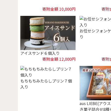
寄附金額 10,000円
寄附金
お任せシフォンケ
り
アイスサンド６個入り
寄附金額 12,000円
寄附金
もちもちみたらしプリン７個
入り
aus LIEBE(ア
き菓子詰合せ8種