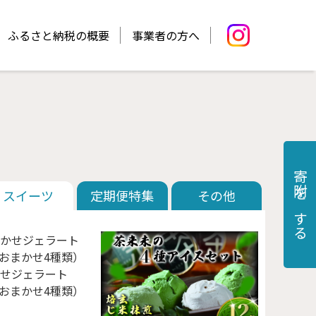
ふるさと納税の概要
事業者の方へ
寄附をする
スイーツ
定期便特集
その他
せジェラート
l✕おまかせ4種類）