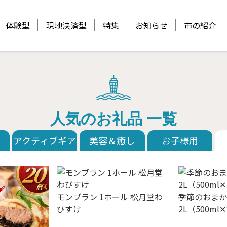
体験型
現地決済型
特集
お知らせ
市の紹介
人気のお礼品 一覧
アクティブギア
美容＆癒し
お子様用
モンブラン 1ホール 松月堂わ
季節のおまか
びすけ
2L（500m