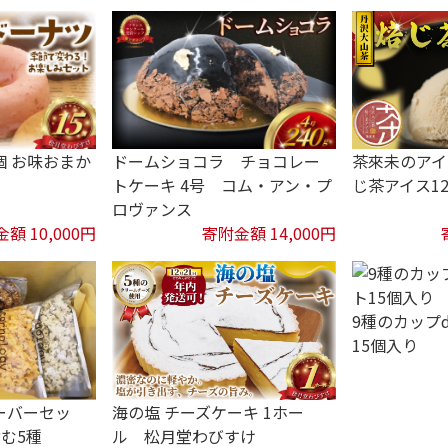
個 お味おまか
ドームショコラ チョコレー
茶來未のアイ
ト
トケーキ 4号 コム・アン・プ
じ茶アイス1
ロヴァンス
額 10,000円
寄附金額 14,000円
9種のカップ
15個入り
フレーバーセッ
海の塩 チーズケーキ 1ホー
む5種
ル 松月堂わびすけ