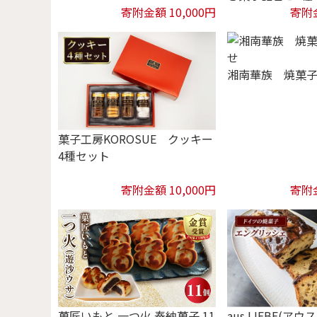
寄附金額 10,000円
寄附金
湘南華族 焼菓
菓子工房KOROSUE クッキー
4種セット
寄附金額 10,000円
寄附金
菓匠いもと 一つ火 奉納菓子 11
aus LIEBE(ア