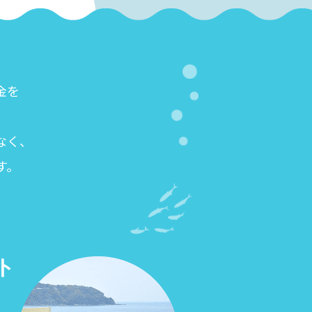
金を
なく、
す。
ト