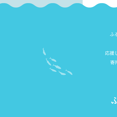
ふ
応援
寄